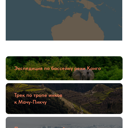
Экспедиция по бассейну реки Конго
Трек по тропе инков
к Мачу-Пикчу