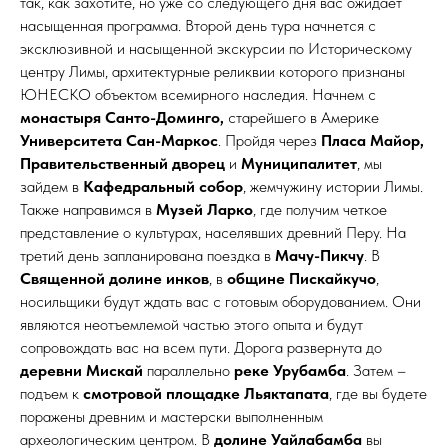
так, как захотите, но уже со следующего дня вас ожидает
насыщенная программа. Второй день тура начнется с
эксклюзивной и насыщенной экскурсии по Историческому
центру Лимы, архитектурные реликвии которого признаны
ЮНЕСКО объектом всемирного наследия. Начнем с
монастыря Санто-Доминго,
старейшего в Америке
Университета Сан-Маркос
. Пройдя через
Пласа Майор,
Правительственный дворец
и
Муниципалитет
, мы
зайдем в
Кафедральный собор
, жемчужину истории Лимы.
Также направимся в
Музей Ларко
, где получим четкое
представление о культурах, населявших древний Перу. На
третий день запланирована поездка в
Мачу-Пикчу
. В
Священной долине инков
, в
общине
Пискайкучо
,
носильщики будут ждать вас с готовым оборудованием. Они
являются неотъемлемой частью этого опыта и будут
сопровождать вас на всем пути. Дорога развернута до
деревни Мискай
параллельно
реке Урубамба
. Затем –
подъем к
смотровой площадке Льяктапатa
, где вы будете
поражены древним и мастерски выполненным
археологическим центром. В
долине Уайлабамба
вы