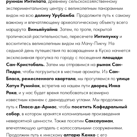
руинам Интипата
, древнему сельскохозяйственному
экспериментальному центру с великолепным панорамным
видом на всю
долину Урубамба
. Продолжите путь к самому
важному и впечатляющему археологическому объекту всего
маршрута:
Виньяйуайна
. Затем, по тропе, покрытой
тропической растительностью, пересечете
Интипунку
и
восхититесь великолепным видом на Мачу-Пикчу. На
седьмой день путешествия по возвращении в Куско начнется
эксклюзивная прогулка по городу с посещения
площади
Сан-Кристобаль.
Затем мы отправимся на
рынок Сан-
Педро
, чтобы погрузиться в местные ароматы. Из
Сан-
Бласа, ремесленного квартала
, мы прогуляемся по
улице
Хатун Румийок
, встретив на нашем пути
дворец Инка
Рока
, и у нас будет время полюбоваться всемирно
известным камнем с двенадцатью углами. Мы продолжим
путь к
Пласа-де-Армас
, чтобы
посетить Кафедральный
собор
, в котором хранятся колониальные произведения
невероятной ценности. Также посетим
Саксауаман
,
впечатляющую цитадель с колоссальными сооружениями.
Продолжим путь к инкскому
алтарю Кенко
с его