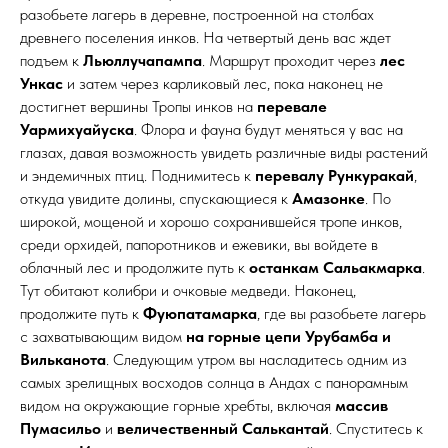
разобьете лагерь в деревне, построенной на столбах
древнего поселения инков. На четвертый день вас ждет
подъем к
Льюллучапампа
. Маршрут проходит через
лес
Ункас
и затем через карликовый лес, пока наконец не
достигнет вершины Тропы инков на
перевале
Уармихуайуска
. Флора и фауна будут меняться у вас на
глазах, давая возможность увидеть различные виды растений
и эндемичных птиц. Поднимитесь к
перевалу Рункуракай
,
откуда увидите долины, спускающиеся к
Амазонке
. По
широкой, мощеной и хорошо сохранившейся тропе инков,
среди орхидей, папоротников и ежевики, вы войдете в
облачный лес и продолжите путь к
останкам Сальакмарка
.
Тут обитают колибри и очковые медведи. Наконец,
продолжите путь к
Фуюпатамарка
, где вы разобьете лагерь
с захватывающим видом
на горные цепи Урубамба и
Вильканота
. Следующим утром вы насладитесь одним из
самых зрелищных восходов солнца в Андах с панорамным
видом на окружающие горные хребты, включая
массив
Пумасильо
и
величественный Салькантай
. Спуститесь к