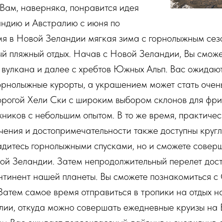
 Вам, наверняка, понравится идея
андию и Австралию с июня по
емя в Новой Зеландии мягкая зима с горнолыжным сез
й пляжный отдых. Начав с Новой Зеландии, Вы сможе
 вулкана и далее с хребтов Южных Альп. Вас ожидаю
орнолыжные курорты, а украшением может стать очен
орогой Хели Ски с широким выбором склонов для фри
ников с небольшим опытом. В то же время, практичес
чения и достопримечательности также доступны круглы
адитесь горнолыжными спусками, но и сможете совер
ой Зеландии. Затем непродолжительный перелет дос
нтинент нашей планеты. Вы сможете познакомиться с
Затем самое время отправиться в тропики на отдых н
лии, откуда можно совершать ежедневные круизы на