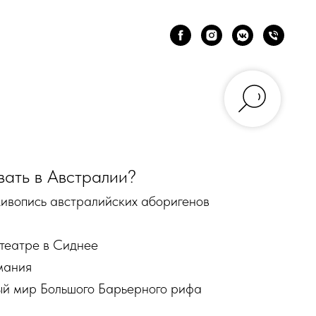
вать в Австралии?
живопись австралийских аборигенов
театре в Сиднее
мания
ый мир Большого Барьерного рифа