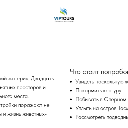
Что стоит попробо
лый материк. Двадцать
Увидеть наскальную 
ъятных просторов и
Покормить кенгуру
ьного места.
Побывать в Оперном 
стройки поражают не
Уплыть на остров Тас
 и жизнь животных-
Рассмотреть подводн