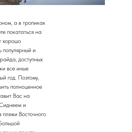
оном, а в тропиках
те покататься на
т хорошо
ь популярный и
райда, доступных
ки все иные
й год. Поэтому,
шить полноценное
тавит Вас на
 Сиднеем и
а пляжи Восточного
 Большой