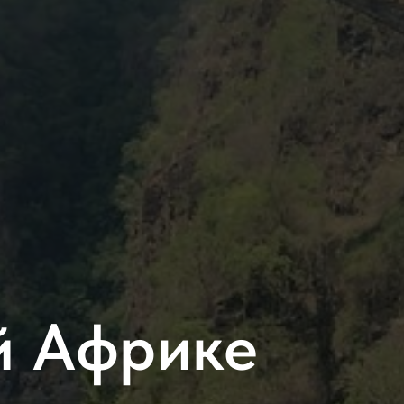
й Африке