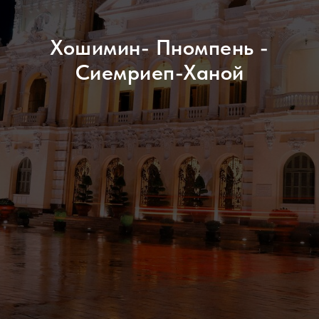
Хошимин- Пномпень -
Сиемриеп-Ханой