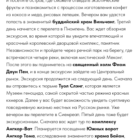
и посетите остров, где сможете отведать экзотические
фрукты и познакомиться с процессом изготовления конфет
из кокоса и меда, рисовых лепешек. Вечером вам удастся
попасть в знаменитый
буддийский храм Виньчанг.
Третий
день начнется с перелета в Пномпень. Вас ждет обзорная
экскурсия, во время которой вы увидите впечатляющий и
красочный королевский дворцовой комплекс, памятник
Независимости и пройдете через речной парк на берегу, где
встречаются четыре реки, включая мистический Меконг.
После этого вы подниметесь на
священный холм Фном
Даун Пен
, и в конце экскурсии зайдете на Центральный
рынок. Экскурсия продолжится на следующий день. Сначала
вы отправитесь к тюрьме
Туол Слэнг
, которая является
Музеем геноцида, самой сокрытой частью режима красных
кхмеров. Далее у вас будет возможность увидеть суетливую
повседневную жизнью местных на Русском рынке. Уже
вечером вы перелетите в Сиемреап. Пятый день тоже будет
экскурсионным. Сначала вас ждет тур по
комплексу
Ангкор-Ват
. Планируется посещение
Южных ворот
Ангкор Тома
, исследование знаменитого
храма Байон
,