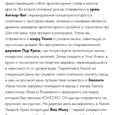
представляющий собой архитектурный сплав и многое
другое. Во второй половине дня вы отправитесь в
храм
Ангкор-Ват
, пирамидальная концепция которого в
сочетании с пространствами, аллеями и канавами является
древним шедевром архитектурного дизайна и строительства.
Шестой день тура пройдет в разъездах. Утром вы
отправитесь к
озеру Тонле
и узнаете жизнь, зависящую от
муссонных дождей. Вы прогуляетесь по очаровательной
деревне Пур Кром
, где почувствуете аутентичную жизнь
кхмерских сельских жителей. Затем поедете в Чонг Кнеас в
круиз и посмотрите на плавучие деревни, перемещающиеся
в зависимости от уровня воды. Перелетев в Ханой на
следующий день, вы сможете самостоятельно изучить город,
и уже на восьмой день путешествия окажетесь в
Халонге
.
Утром после завтрака планируется выезд к заливу Халонг,
известному объекту Всемирного природного наследия,
который был признан ЮНЕСКО. Оттуда вы отправитесь на
круизную экскурсию. На девятый день вы вернетесь в Ханой.
Увидите Храм литературы
Ван Мьеу
– первый университет