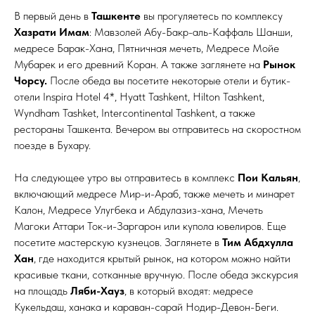
В первый день в
Ташкенте
вы прогуляетесь по комплексу
Хазрати Имам
: Мавзолей Абу-Бакр-аль-Каффаль Шанши,
медресе Барак-Хана, Пятничная мечеть, Медресе Мойе
Мубарек и его древний Коран. А также заглянете на
Рынок
Чорсу.
После обеда вы посетите некоторые отели и бутик-
отели Inspira Hotel 4*, Hyatt Tashkent, Hilton Tashkent,
Wyndham Tashket, Intercontinental Tashkent, а также
рестораны Ташкента. Вечером вы отправитесь на скоростном
поезде в Бухару.
На следующее утро вы отправитесь в комплекс
Пои Кальян
,
включающий медресе Мир-и-Араб, также мечеть и минарет
Калон, Медресе Улугбека и Абдулазиз-хана, Мечеть
Магоки Аттари Ток-и-Заргарон или купола ювелиров. Еще
посетите мастерскую кузнецов. Заглянете в
Тим Абдхулла
Хан
, где находится крытый рынок, на котором можно найти
красивые ткани, сотканные вручную. После обеда экскурсия
на площадь
Ляби-Хауз
, в который входят: медресе
Кукельдаш, ханака и караван-сарай Нодир-Девон-Беги.