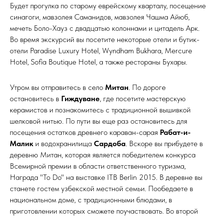
Будет прогулка по старому еврейскому кварталу, посещение
синагоги, мавзолея Саманидов, мавзолея Чашма Айюб,
мечеть Боло-Хауз с двадцатью колоннами и цитадель Арк.
Во время экскурсий вы посетите некоторые отели и бутик-
отели Paradise Luxury Hotel, Wyndham Bukhara, Mercure
Hotel, Sofia Boutique Hotel, а также рестораны Бухары.
Утром вы отправитесь в село
Митан
. По дороге
остановитесь в
Гиждуване
, где посетите мастерскую
керамистов и познакомитесь с традиционной вышивкой
шелковой нитью. По пути вы еще раз остановитесь для
посещения остатков древнего караван-сарая
Рабат-и-
Малик
и водохранилища
Сардоба
. Вскоре вы прибудете в
деревню Митан, которая является победителем конкурса
Всемирной премии в области ответственного туризма,
Награда "To Do" на выставке ITB Berlin 2015. В деревне вы
станете гостем узбекской местной семьи. Пообедаете в
национальном доме, с традиционными блюдами, в
приготовлении которых сможете поучаствовать. Во второй