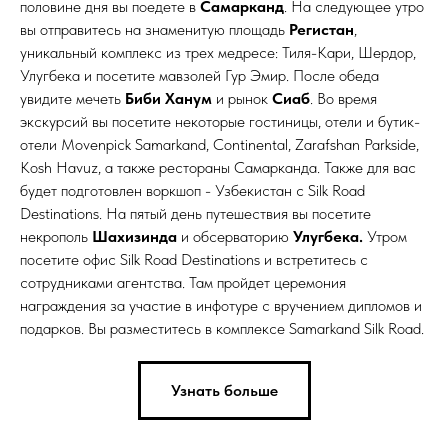
половине дня вы поедете в
Самарканд
. На следующее утро
вы отправитесь на знаменитую площадь
Регистан
,
уникальный комплекс из трех медресе: Тиля-Кари, Шердор,
Улугбека и посетите мавзолей Гур Эмир. После обеда
увидите мечеть
Биби Ханум
и рынок
Сиаб
. Во время
экскурсий вы посетите некоторые гостиницы, отели и бутик-
отели Movenpick Samarkand, Continental, Zarafshan Parkside,
Kosh Havuz, а также рестораны Самарканда. Также для вас
будет подготовлен воркшоп - Узбекистан с Silk Road
Destinations. На пятый день путешествия вы посетите
некрополь
Шахизинда
и обсерваторию
Улугбека.
Утром
посетите офис Silk Road Destinations и встретитесь с
сотрудниками агентства. Там пройдет церемония
награждения за участие в инфотуре с вручением дипломов и
подарков. Вы разместитесь в комплексе Samarkand Silk Road.
Узнать больше