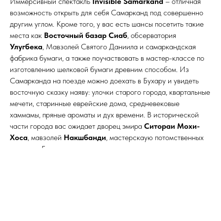
Иммерсивный спектакль
Invisible Samarkand
– отличная
возможность открыть для себя Самарканд под совершенно
другим углом. Кроме того, у вас есть шансы посетить такие
места как
Восточный базар Сиаб
, обсерватория
Улугбека
, Мавзолей Святого Даниила и самаркандская
фабрика бумаги, а также поучаствовать в мастер-классе по
изготовлению шелковой бумаги древним способом. Из
Самарканда на поезде можно доехать в Бухару и увидеть
восточную сказку наяву: улочки старого города, квартальные
мечети, старинные еврейские дома, средневековые
хаммамы, пряные ароматы и дух времени. В исторической
части города вас ожидает дворец эмира
Ситораи Мохи-
Хоса
, мавзолей
Накшбанди
, мастерскаую потомственных
кузнецов Бухары и знакомство с их творением и
мастерскую-музей по изготовлению кукол из папье-маше.
Узнать больше