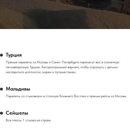
Турция
Прямые перелеты из Москвы и Санкт-Петербурга перенесут вас в солнечную
пятизвёздочную Турцию. Беспроигрышный вариант, чтобы отдохнуть с детьми,
насладиться шоппингом, морем и путешествием.
Мальдивы
Перелеты со стыковками в столицах Ближнего Востока и прямые рейсы из Москвы
Сейшелы
Все плюсы + ссылка на страну