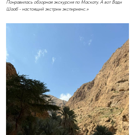
Понравилась обзорная экскурсия по Маскату. А вот Вади
Шааб - настоящий экстрим экспириенс.»