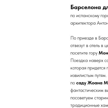
Барселона д
по испанскому гор
архитектора Антон
По приезде в Барс
отвезут в отель в 
посетите гору
Мон
Поездка наверх со
которая придется 
извилистым путям.
по
саду Жоана 
фантастическим в
посоветуем старин
традиционные хамо