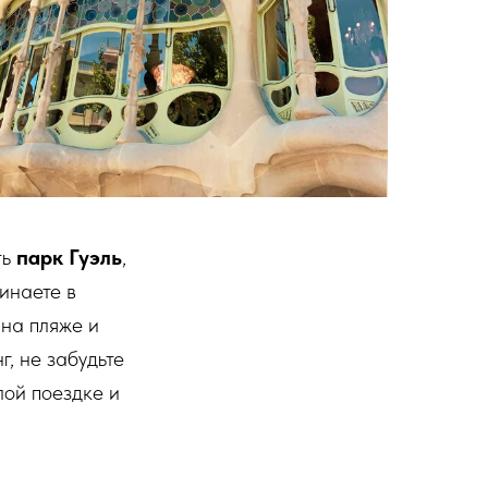
ть
парк Гуэль
,
инаете в
на пляже и
г, не забудьте
лой поездке и