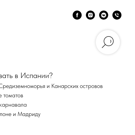
вать в Испании?
 Средиземноморья и Канарских островов
е томатов
 карнавала
елоне и Мадриду