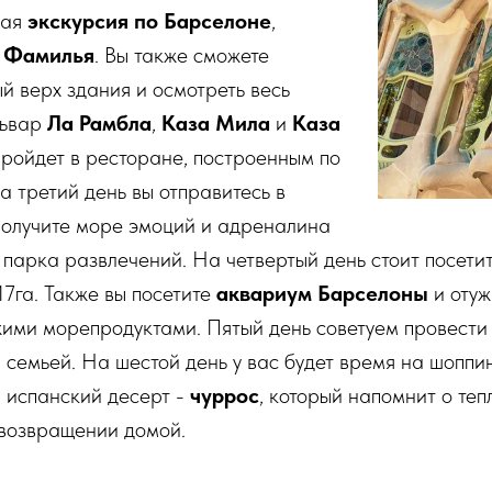
ная
экскурсия по Барселоне
,
 Фамилья
. Вы также сможете
й верх здания и осмотреть весь
львар
Ла Рамбла
,
Каза Мила
и
Каза
пройдет в ресторане, построенным по
а третий день вы отправитесь в
получите море эмоций и адреналина
о парка развлечений. На четвертый день стоит посети
17га. Также вы посетите
аквариум Барселоны
и отуж
ими морепродуктами. Пятый день советуем провести 
 семьей. На шестой день у вас будет время на шоппин
 испанский десерт -
чуррос
, который напомнит о теп
 возвращении домой.