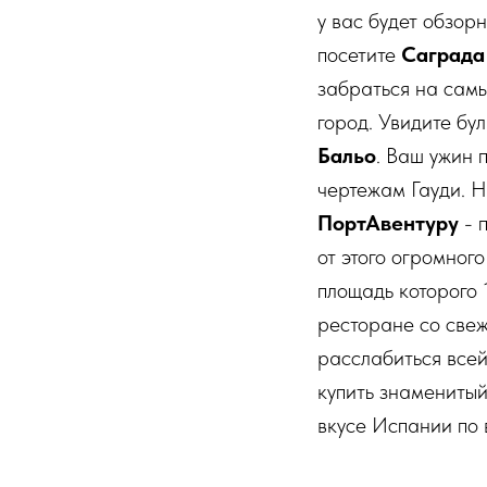
у вас будет обзор
посетите
Саграда
забраться на самы
город. Увидите бу
Бальо
. Ваш ужин 
чертежам Гауди. Н
ПортАвентуру
- 
от этого огромног
площадь которого 
ресторане со свеж
расслабиться всей
купить знаменитый
вкусе Испании по