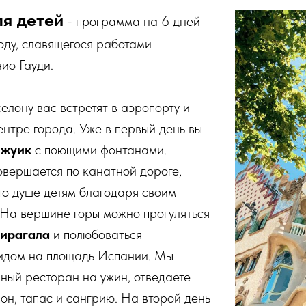
ля детей
- программа на 6 дней
оду, славящегося работами
ио Гауди.
елону вас встретят в аэропорту и
центре города. Уже в первый день вы
жуик
с поющими фонтанами.
вершается по канатной дороге,
по душе детям благодаря своим
 На вершине горы можно прогуляться
Мирагала
и полюбоваться
идом на площадь Испании. Мы
ный ресторан на ужин, отведаете
н, тапас и сангрию. На второй день