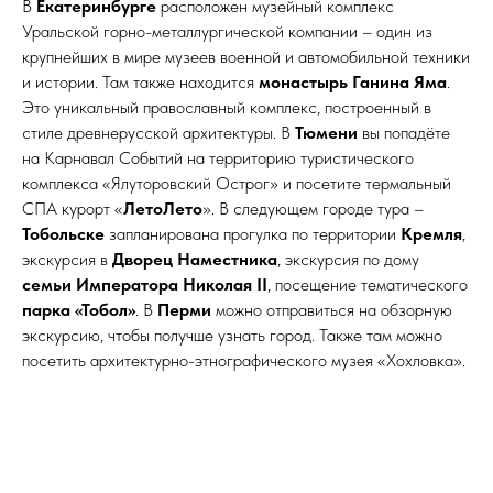
В
Екатеринбурге
расположен музейный комплекс
Уральской горно-металлургической компании – один из
крупнейших в мире музеев военной и автомобильной техники
и истории. Там также находится
монастырь Ганина Яма
.
Это уникальный православный комплекс, построенный в
стиле древнерусской архитектуры. В
Тюмени
вы попадёте
на Карнавал Событий на территорию туристического
комплекса «Ялуторовский Острог» и посетите термальный
СПА курорт «
ЛетоЛето
». В следующем городе тура –
Тобольске
запланирована прогулка по территории
Кремля
,
экскурсия в
Дворец Наместника
, экскурсия по дому
семьи Императора Николая II
, посещение тематического
парка «Тобол»
. В
Перми
можно отправиться на обзорную
экскурсию, чтобы получше узнать город. Также там можно
посетить архитектурно-этнографического музея «Хохловка».