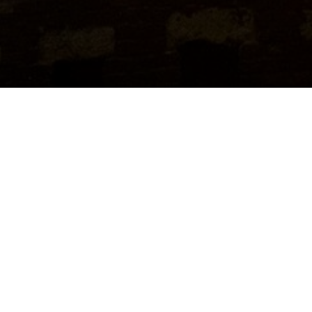
Ваше путешествие 
Белграду
, где ва
попробовать раки
изучать
Старую 