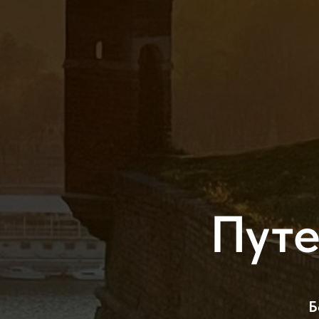
Путе
Б