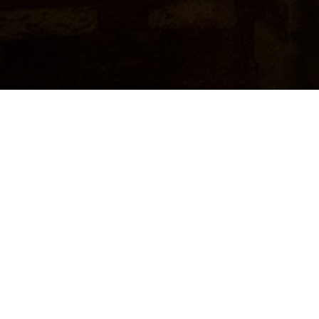
начнется с обзорной экскурсии по
м удастся посмотреть весь город и
ю. На следующий день вы отправитесь
Сербию
: посетите город
Смедерево
,