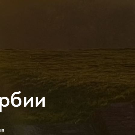
ербии
ия