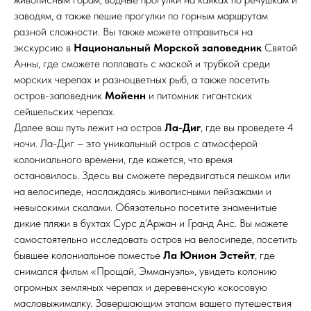
заводям, а также пешие прогулки по горным маршрутам
разной сложности. Вы также можете отправиться на
экскурсию в
Национальный Морской заповедник
Святой
Анны, где сможете поплавать с маской и трубкой среди
морских черепах и разноцветных рыб, а также посетить
остров-заповедник
Мойенн
и питомник гигантских
сейшельских черепах.
Далее ваш путь лежит на остров
Ла-Диг
, где вы проведете 4
ночи. Ла-Диг – это уникальный остров с атмосферой
колониального времени, где кажется, что время
остановилось. Здесь вы сможете передвигаться пешком или
на велосипеде, наслаждаясь живописными пейзажами и
невысокими скалами. Обязательно посетите знаменитые
дикие пляжи в бухтах Сурс д’Аржан и Гранд Анс. Вы можете
самостоятельно исследовать остров на велосипеде, посетить
бывшее колониальное поместье
Ла Юнион Эстейт
, где
снимался фильм «Прощай, Эммануэль», увидеть колонию
огромных земляных черепах и деревенскую кокосовую
масловыжималку. Завершающим этапом вашего путешествия