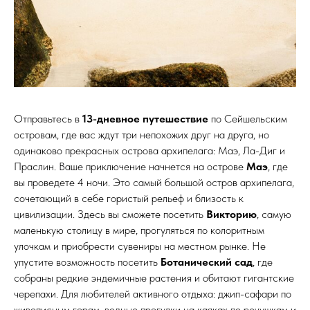
Отправьтесь в
13-дневное путешествие
по Сейшельским
островам, где вас ждут три непохожих друг на друга, но
одинаково прекрасных острова архипелага: Маэ, Ла-Диг и
Праслин. Ваше приключение начнется на острове
Маэ
, где
вы проведете 4 ночи. Это самый большой остров архипелага,
сочетающий в себе гористый рельеф и близость к
цивилизации. Здесь вы сможете посетить
Викторию
, самую
маленькую столицу в мире, прогуляться по колоритным
улочкам и приобрести сувениры на местном рынке. Не
упустите возможность посетить
Ботанический сад
, где
собраны редкие эндемичные растения и обитают гигантские
черепахи. Для любителей активного отдыха: джип-сафари по
живописным горам, водные прогулки на каяках по речушкам и