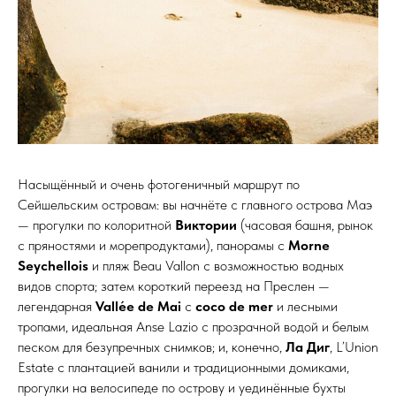
Насыщённый и очень фотогеничный маршрут по
Сейшельским островам: вы начнёте с главного острова Маэ
— прогулки по колоритной
Виктории
(часовая башня, рынок
с пряностями и морепродуктами), панорамы с
Morne
Seychellois
и пляж Beau Vallon с возможностью водных
видов спорта; затем короткий переезд на Преслен —
легендарная
Vallée de Mai
с
coco de mer
и лесными
тропами, идеальная Anse Lazio с прозрачной водой и белым
песком для безупречных снимков; и, конечно,
Ла Диг
, L’Union
Estate с плантацией ванили и традиционными домиками,
прогулки на велосипеде по острову и уединённые бухты