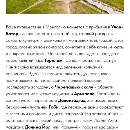
Ваше путешествие в Монголию начнется с прибытия в
Улан-
Батор
, где вас встретит опытный гид, готовый раскрыть
секреты культуры и великолепия монгольских пейзажей. Этот
город, словно живой контраст, сочетает в себе кочевые юрты
и современные кафе. На второй день вас ждет ж поездка в
национальный парк
Терелдж
, где величественная статуя
Чингисхана возвышается над зелеными холмами и
равнинами. Здесь вы сможете ощутить дух кочевников,
прокатившись на настоящей монгольской лошади,
исследовать загадочную
Черепашью скалу
и обрести
умиротворение в храме медитации
Арьяпала
. Третий день
ознаменуется перелетом в
Даланзадгад
и знакомством с
бескрайней пустыней
Гоби
, где песчаные дюны соседствуют
с зелеными оазисами и дикой природой. На четвертый день
вы отправитесь в пеший поход к петроглифам Йолын-Ам и
Хавцгайт.
Долина Йол
, или Йолын-Ам, поразит вас своим