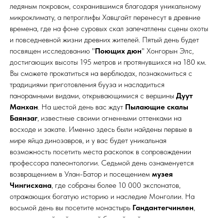
ледяным покровом, сохранившимся благодаря уникальному
микроклимату, а петроглифы Хавцгайт перенесут в древние
времена, где на фоне суровых скал запечатлены сцены охоты
и повседневной жизни древних жителей. Пятый день будет
посвящен исследованию "
Поющих дюн
" Хонгорын Элс,
достигающих высоты 195 метров и протянувшихся на 180 км.
Вы сможете прокатиться на верблюдах, познакомиться с
традициями приготовления бууза и насладиться
панорамными видами, открывающимися с вершины
Дуут
Манхан
. На шестой день вас ждут
Пылающие скалы
Баянзаг
, известные своими огненными оттенками на
восходе и закате. Именно здесь были найдены первые в
мире яйца динозавров, и у вас будет уникальная
возможность посетить места раскопок в сопровождении
профессора палеонтологии. Седьмой день ознаменуется
возвращением в Улан-Батор и посещением
музея
Чингисхана
, где собраны более 10 000 экспонатов,
отражающих богатую историю и наследие Монголии. На
восьмой день вы посетите монастырь
Гандантегчинлен
,