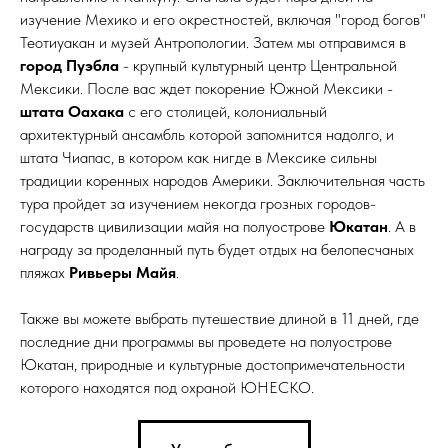
изучение Мехико и его окрестностей, включая "город богов"
Теотиуакан и музей Антропологии. Затем мы отправимся в
город Пуэбла
- крупный культурный центр Центральной
Мексики. После вас ждет покорение Южной Мексики -
штата Оахака
с его столицей, колониальный
архитектурный ансамбль которой запомнится надолго, и
штата Чиапас, в котором как нигде в Мексике сильны
традиции коренных народов Америки. Заключительная часть
тура пройдет за изучением некогда грозных городов-
государств цивилизации майя на полуострове
Юкатан
. А в
награду за проделанный путь будет отдых на белопесчаных
пляжах
Ривьеры Майя
.
Также вы можете выбрать путешествие длиной в 11 дней, где
последние дни программы вы проведете на полуострове
Юкатан, природные и культурные достопримечательности
которого находятся под охраной ЮНЕСКО.