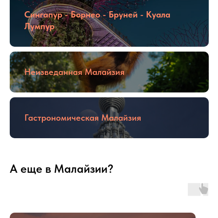
Сингапур - Борнео - Бруней - Куала
Лумпур
Неизведанная Малайзия
Гастрономическая Малайзия
А еще в Малайзии?