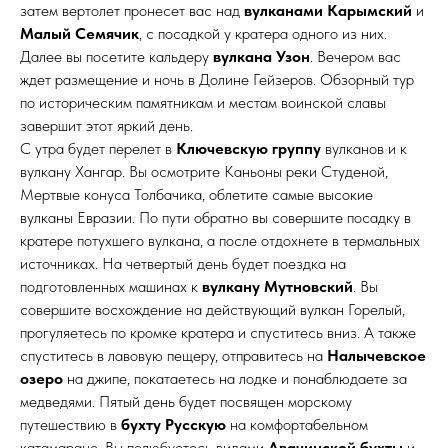
затем вертолет пронесет вас над
вулканами Карымский
и
Малый Семячик
, с посадкой у кратера одного из них.
Далее вы посетите кальдеру
вулкана Узон
. Вечером вас
ждет размещение и ночь в Долине Гейзеров. Обзорный тур
по историческим памятникам и местам воинской славы
завершит этот яркий день.
С утра будет перелет в
Ключевскую группу
вулканов и к
вулкану Хангар. Вы осмотрите Каньоны реки Студеной,
Мертвые конуса Толбачика, облетите самые высокие
вулканы Евразии. По пути обратно вы совершите посадку в
кратере потухшего вулкана, а после отдохнете в термальных
источниках. На четвертый день будет поездка на
подготовленных машинах к
вулкану Мутновский
. Вы
совершите восхождение на действующий вулкан Горелый,
прогуляетесь по кромке кратера и спуститесь вниз. А также
спуститесь в лавовую пещеру, отправитесь на
Налычевское
озеро
на джипе, покатаетесь на лодке и понаблюдаете за
медведями. Пятый день будет посвящен морскому
путешествию в
бухту Русскую
на комфортабельном
катамаране. Вы полюбуетесь видами
Авачинской бухты
и