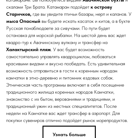
скалами Три Брата. Катамаран подойдет
к острову
Старичков,
где вы увидите птичьи базары, нерп и каланов. У
мыса Опасный
вы будете искать касаток и китов, а в бухте
Русская понаблюдаете за сивучами. По пути будет
остановка для морской рыбалки. На шестой день вас ждет
квадро-тур к Авачинскому вулкану и трансфер на
Халактырский пляж
. У вас будет возможность
самостоятельно управлять квадроциклом, любоваться
красивыми видами и вкусно пообедать. Есть удивительная
возможность отправиться в гости к коренным народам
камчатки в этно-деревню и питомник ездовых собак.
Этническая часть программы включает в себя посещение
традиционного жилища коренных народов Камчатки,
знакомство с их бытом, верованиями и традициями, и
традиционный ужин из местных специалитетов. После
недели на Камчатке вас ждет трансфер в аэропорт. Для
покупки сувениров отлично подойдет рынок морепродуктов.
Узнать больше