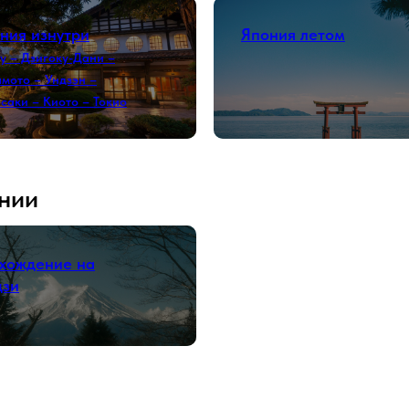
ния изнутри
Япония летом
у – Дзигоку-Дани –
мото – Ундзэн –
саки – Киото – Токио
нии
хождение на
дзи