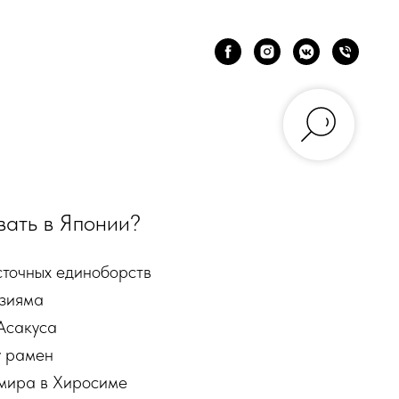
вать в Японии?
сточных единоборств
дзияма
 Асакуса
у рамен
мира в Хиросиме