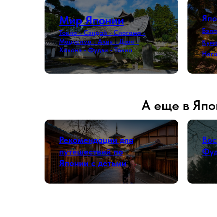
Мир Японии
Япо
Бэпп
Токио - Сэндай - Сиогама -
Мацусима - Акиу - Дзао -
Кума
Хаконэ - Фудзи - Токио
Нага
А еще в Япо
Рекомендации для
Вос
путешествий по
Фу
Японии с детьми