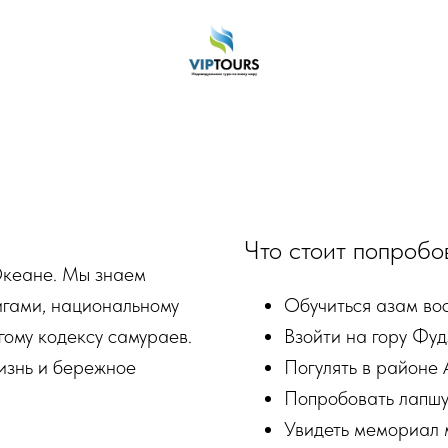
Что стоит попробо
Океане. Мы знаем
игами, национальному
Обучиться азам во
гому кодексу самураев.
Взойти на гору Фу
изнь и бережное
Погулять в районе
Попробовать лапш
Увидеть мемориал 