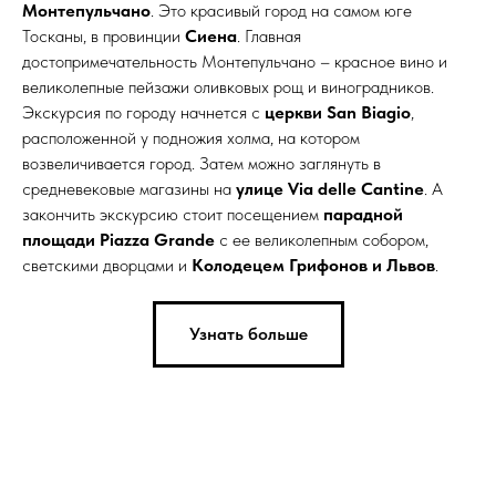
Монтепульчано
. Это красивый город на самом юге
Тосканы, в провинции
Сиена
. Главная
достопримечательность Монтепульчано – красное вино и
великолепные пейзажи оливковых рощ и виноградников.
Экскурсия по городу начнется с
церкви San Biagio
,
расположенной у подножия холма, на котором
возвеличивается город. Затем можно заглянуть в
средневековые магазины на
улице Via delle Cantine
. А
закончить экскурсию стоит посещением
парадной
площади Piazza Grande
с ее великолепным собором,
светскими дворцами и
Колодецем Грифонов и Львов
.
Узнать больше