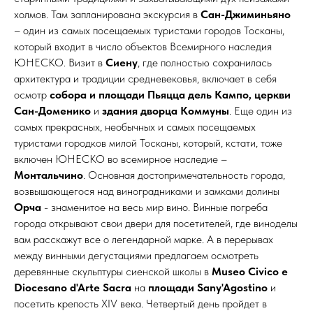
холмов. Там запланирована экскурсия в
Сан-Джиминьяно
– один из самых посещаемых туристами городов Тосканы,
который входит в число объектов Всемирного наследия
ЮНЕСКО. Визит в
Сиену
, где полностью сохранилась
архитектура и традиции средневековья, включает в себя
осмотр
собора и площади Пьяцца дель Кампо, церкви
Сан-Доменико
и
здания дворца Коммуны
. Еще один из
самых прекрасных, необычных и самых посещаемых
туристами городков милой Тосканы, который, кстати, тоже
включен ЮНЕСКО во всемирное наследие –
Монтальчино
. Основная достопримечательность города,
возвышающегося над виноградниками и замками долины
Орча
- знаменитое на весь мир вино. Винные погреба
города открывают свои двери для посетителей, где виноделы
вам расскажут все о легендарной марке. А в перерывах
между винными дегустациями предлагаем осмотреть
деревянные скульптуры сиенской школы в
Museo Civico e
Diocesano d'Arte Sacra
на
площади Sany'Agostino
и
посетить крепость XIV века. Четвертый день пройдет в