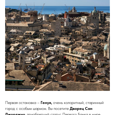
Первая остановка –
Генуя,
очень колоритный, старинный
город с особым шармом. Вы посетите
Дворец Сан
Джорджио
, приобретший статус Первого Банка в мире.