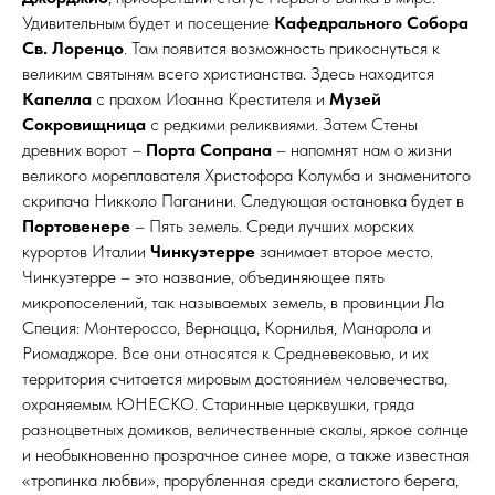
Удивительным будет и посещение
Кафедрального Собора
Св. Лоренцо
. Там появится возможность прикоснуться к
великим святыням всего христианства. Здесь находится
Капелла
с прахом Иоанна Крестителя и
Музей
Сокровищница
с редкими реликвиями. Затем Стены
древних ворот –
Порта Сопрана
– напомнят нам о жизни
великого мореплавателя Христофора Колумба и знаменитого
скрипача Никколо Паганини. Следующая остановка будет в
Портовенере
– Пять земель. Cреди лучших морских
курортов Италии
Чинкуэтерре
занимает второе место.
Чинкуэтерре – это название, объединяющее пять
микропоселений, так называемых земель, в провинции Ла
Специя: Монтероссо, Вернацца, Корнилья, Манарола и
Риомаджоре. Все они относятся к Средневековью, и их
территория считается мировым достоянием человечества,
охраняемым ЮНЕСКО. Старинные церквушки, гряда
разноцветных домиков, величественные скалы, яркое солнце
и необыкновенно прозрачное синее море, а также известная
«тропинка любви», прорубленная среди скалистого берега,