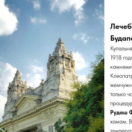
Лечеб
Будап
Купальн
1918 го
камнями 
Клеопатр
жемчужна
только ч
процеду
Рудаш 
хамам. 
температ