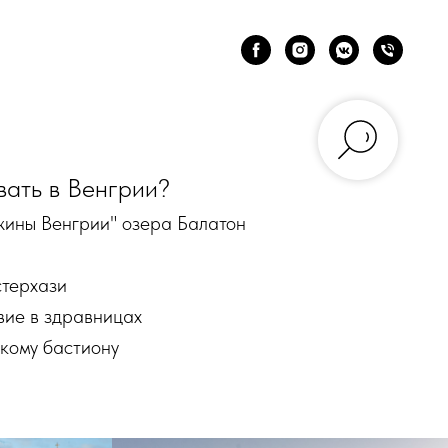
вать в Венгрии?
жины Венгрии" озера Балатон
стерхази
вие в здравницах
кому бастиону