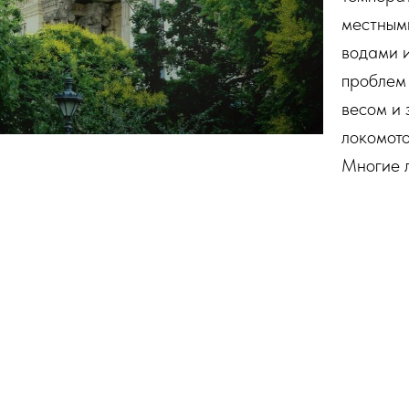
местным
водами и
проблем
весом и
локомото
Многие 
ыздоровления в
Лукач Фюрдо
возвращаются, чтобы 
ах в честь благодарности за помощь. Здесь найдете 
сейн Кнайп, шоколадное обертывание, пудровый мас