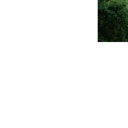
прошедшие курс в
на мраморных плит
гидромассаж, бас