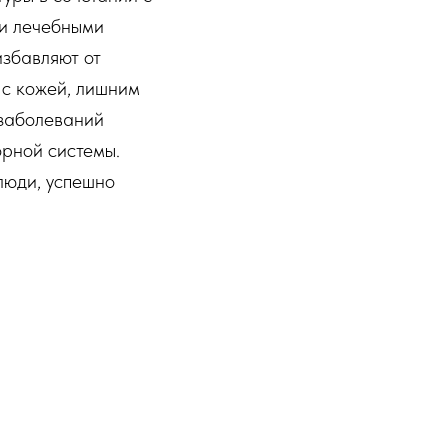
и лечебными
збавляют от
 с кожей, лишним
 заболеваний
рной системы.
люди, успешно
установить памятку
инфрасауну,
саж.
Назад