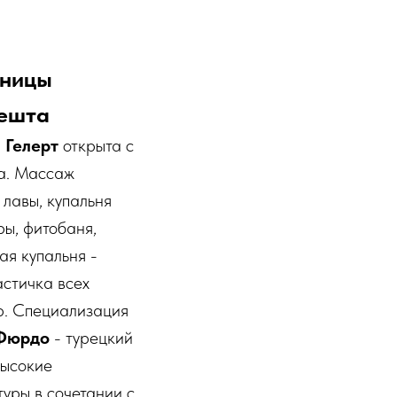
ницы
ешта
я
Гелерт
открыта с
да. Массаж
лавы, купальня
ы, фитобаня,
я купальня -
астичка всех
р. Специализация
Фюрдо
- турецкий
Высокие
уры в сочетании с