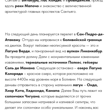
Сантьяго:
Витакура, Лас Кондес
и
Провиденсия
, проезд
вдоль
реки Мапочо
и знакомство с величественной
архитектурой главных проспектов Сантьяго.
На следующий день планируется перелет в
Сан-Педро-де-
Атакаму
. Оттуда мы направимся к
боливийской границе
на джипах. Вокруг пейзажи неописуемой красоты — это и
Лагуна Верде
, и панорамный вид на
вулкан Ликанкабур
.
Вы проедите долину Дали с монументальными каменными
изваяниями,
термальные источники Полкес
,
гейзеры
Соль де Манана
. Следующая остановка –
озеро Лагуна
Колорада
– красное озеро, которое расположено на
высоте 4400м над уровнем моря в Боливии. На следующий
деньвы отправитесь в сторону маленьких
лагун
–
Онда,
Хиар Кота, Хедионда, Канапа
. Далее Ваш путь лежит на
солончаки Чигуана
, которые выделяются от прочих
большими запасами натриевой и калиевой селитры, что
делает эти солончаки особо уникальными. И наконец вас