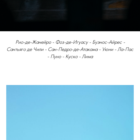
Рио-де-Жанейро - Фоз-де-Игуасу - Буэнос-Айрес -
Сантьяго де Чили - Сан-Педро-де-Атакама - Уюни - Ла-Пас
- Пуно - Куско - Лима