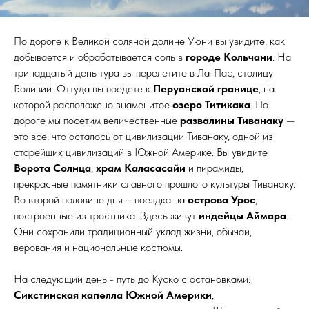
По дороге к Великой соляной долине Уюни вы увидите, как
добывается и обрабатывается соль в
городе Кольчани
. На
тринадцатый день тура вы перелетите в Ла-Пас, столицу
Боливии. Оттуда вы поедете к
Перуанской границе
, на
которой расположено знаменитое
озеро Титикака
. По
дороге мы посетим величественные
развалины Тиванаку
—
это все, что осталось от цивилизации Тиванаку, одной из
старейших цивилизаций в Южной Америке. Вы увидите
Ворота Солнца
,
храм Каласасайи
и пирамиды,
прекрасные памятники славного прошлого культуры Тиванаку.
Во второй половине дня – поездка на
острова Урос
,
построенные из тростника. Здесь живут
индейцы Аймара
.
Они сохранили традиционный уклад жизни, обычаи,
верования и национальные костюмы.
На следующий день - путь до Куско с остановками:
Сикстинская капелла Южной Америки
,