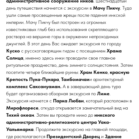
административное сооружение инков
. Шестнадцатый
день путешествия начнется с экскурсии в
Мачу Пикчу
. Туда
ушли самые просвещенные жрецы после падения инкской
империи. Мачу Пикчу был построен из огромных
известняковых глыб без использования скрепляющего
раствора на вершине горы в окружении непроходимых
джунглей. В этот день Вас ожидает экскурсия по городу
Куско
с русскоговорящим гидом c посещением
Храма
Солнца
, именно здесь инки проводили свое главное
ритуальное празднество, день зимнего солнцестояния. Затем
посетите четыре ближайшие руины:
Храм Кенко
,
красную
Крепость Пука-Пукара
,
Тамбомачаи
и архитектурный
комплекс Саксаиуаман.
А в завершающий день тура
будет организована обзорная экскурсия по
Лиме
.
Экскурсия начнется с
Парка Любви
, который расположен в
Мирафлоресе
, откуда открывается замечательный вид на
Тихий океан
. Затем вы проедите мимо до
инкского
административно-религиозного центра Уака-
Уальямарка
. Продолжите экскурсию на главной площади,
где располагаются
Президентский Дворец
и
Здание