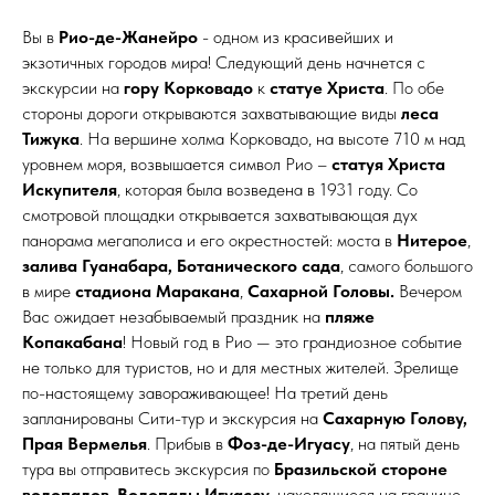
Вы в
Рио-де-Жанейро
- одном из красивейших и
экзотичных городов мира! Следующий день начнется с
экскурсии на
гору Корковадо
к
статуе Христа
. По обе
стороны дороги открываются захватывающие виды
леса
Тижука
. На вершине холма Корковадо, на высоте 710 м над
уровнем моря, возвышается символ Рио –
статуя Христа
Искупителя
, которая была возведена в 1931 году. Со
смотровой площадки открывается захватывающая дух
панорама мегаполиса и его окрестностей: моста в
Нитерое
,
залива Гуанабара,
Ботанического сада
, самого большого
в мире
стадиона Маракана
,
Сахарной Головы.
Вечером
Вас ожидает незабываемый праздник на
пляже
Копакабана
! Новый год в Рио — это грандиозное событие
не только для туристов, но и для местных жителей. Зрелище
по-настоящему завораживающее! На третий день
запланированы Сити-тур и экскурсия на
Сахарную Голову,
Прая Вермелья
. Прибыв в
Фоз-де-Игуасу
, на пятый день
тура вы отправитесь экскурсия по
Бразильской стороне
водопадов
.
Водопады Игуассу
, находящиеся на границе