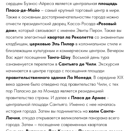
сердцем Буэнос-Айреса является центральная
площадь
Пласа-де-Майо
– самый крупный торговый центр в мире.
Также к основным достопримечательностям города можно
отнести президентский дворец Касса-Росада
«Розовый
дом»
, который связывают с именем Эвиты Перон. Также вы
посетите элегантный
квартал ла Реколетта
со знаменитым
кладбищем,
церковью Эль Пилар
в колониальном стиле и
близлежащим культурным и коммерческим центром. Вечером
Вас ждет посещение
Танго-Шоу
. Восьмой день тура
ознаменуется перелетом в
Сантьяго де Чили
. Экскурсия
начинается в центре города с посещения площади
правительственного здания Ла Монеда
, В середине XIX
века здание было отведено под правительство Чили, с тех
пор Паласио де ла Монеда является резиденцией
правительства страны. И далее к
Пласа де Армас
-
центральной площади Сантьяго. Именно с нее началась
история города. Затем вы подниметесь на
холм Санта-
Лючия
, откуда открывается великолепная панорама всего
города. Затем – посещение современных кварталов