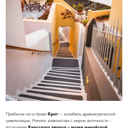
Прибытие на острова
Крит
— колыбель древнегреческой
цивилизации. Начало знакомства с миром античности -
посещение
Кносского дворца
и
музея минойской