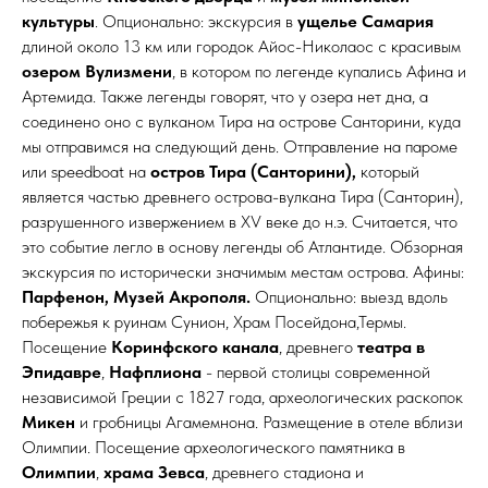
культуры
. Опционально: экскурсия в
ущелье
Самария
длиной около 13 км или городок Айос-Николаос с красивым
озером Вулизмени
, в котором по легенде купались Афина и
Артемида. Также легенды говорят, что у озера нет дна, а
соединено оно с вулканом Тира на острове Санторини, куда
мы отправимся на следующий день. Отправление на пароме
или speedboat на
остров Тира (Санторини),
который
является частью древнего острова-вулкана Тира (Санторин),
разрушенного извержением в XV веке до н.э. Считается, что
это событие легло в основу легенды об Атлантиде. Обзорная
экскурсия по исторически значимым местам острова. Афины:
Парфенон, Музей Акрополя.
Опционально: выезд вдоль
побережья к руинам Сунион, Храм Посейдона,Термы.
Посещение
Коринфского канала
, древнего
театра в
Эпидавре
,
Нафплиона
- первой столицы современной
независимой Греции с 1827 года, археологических раскопок
Микен
и гробницы Агамемнона. Размещение в отеле вблизи
Олимпии. Посещение археологического памятника в
Олимпии
,
храма Зевса
, древнего стадиона и