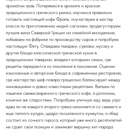
ароматом трав. Потеряемся в аромате и красках
традиционного греческого рынка, научимся правильно
готовить настоящий кофе Фрапе, поучаствуем в мастер
классе по приготовлению мидий сагонаки, продегустируем
лучшие вина Северной Греции на семейной винодельне,
побываем на фабрике по производству сыров и попробуем
настоящую Фету. Отведаем паидаки, сувлаки, мусаку и
другие блюда классической греческой кухни в
традиционных тавернах, владеют которыми семьи, где
рецепты передаются из поколения в поколение. Оценим
изысканные и авторские блюда в современных ресторанах,
где мастерство шеф-повара грациозно балансирует между
инновациями и давно известными рецептами. Выпьем по
чашечке свежесваренного греческого кофе, а дополним,
конечно же сладостями. Попробуем уличную еду, ведь утро
едва ли не каждого второго грека начинается со свежего и
еще теплого кулури, щедро посыпанного кунжутом, а обед
состоит из сочного гироса, который уже много десятилетий
не сдает свои позиции и занимает вершину хит-парада