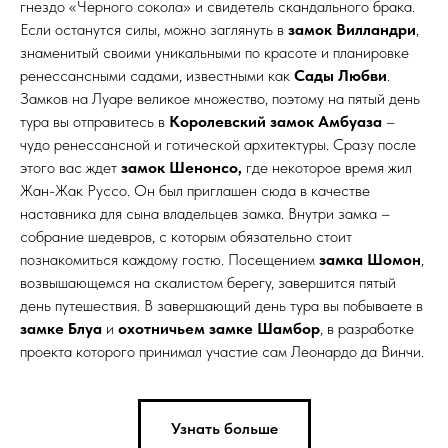
гнездо «Черного сокола» и свидетель скандального брака.
Если останутся силы, можно заглянуть в
замок Вилландри
,
знаменитый своими уникальными по красоте и планировке
ренессансными садами, известными как
Сады Любви
.
Замков на Луаре великое множество, поэтому на пятый день
тура вы отправитесь в
Королевский замок Амбуаза
–
чудо ренессансной и готической архитектуры. Сразу после
этого вас ждет
замок Шенонсо,
где некоторое время жил
Жан-Жак Руссо. Он был приглашен сюда в качестве
наставника для сына владельцев замка. Внутри замка –
собрание шедевров, с которым обязательно стоит
познакомиться каждому гостю. Посещением
замка Шомон
,
возвышающемся на скалистом берегу, завершится пятый
день путешествия. В завершающий день тура вы побываете в
замке Блуа
и
охотничьем замке Шамбор
, в разработке
проекта которого принимал участие сам Леонардо да Винчи.
Узнать больше