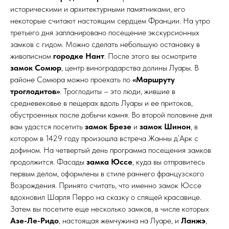
историческими и архитектурными памятниками, его
некоторые считают настоящим сердцем Франции. На утро
третьего дня запланировано посещение экскурсионных
замков с гидом. Можно сделать небольшую остановку в
живописном
городке Нант
. После этого вы осмотрите
замок Сомюр
, центр виноградарства долины Луары. В
районе Сомюра можно проехать по
«Маршруту
троглодитов»
. Троглодиты – это люди, жившие в
средневековье в пещерах вдоль Луары и ее притоков,
обустроенных после добычи камня. Во второй половине дня
вам удастся посетить
замок Брезе
и
замок Шинон
, в
котором в 1429 году произошла встреча Жанны д`Арк с
дофином. На четвертый день программа посещения замков
продолжится. Фасады
замка Юссе
, куда вы отправитесь
первым делом, оформлены в стиле раннего французского
Возрождения. Принято считать, что именно замок Юссе
вдохновил Шарля Перро на сказку о спящей красавице.
Затем вы посетите еще несколько замков, в числе которых
Азе-Ле-Ридо
, настоящая жемчужина на Луаре, и
Ланжэ
,