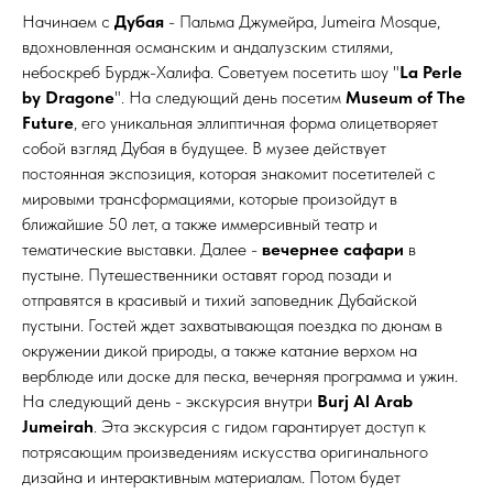
Начинаем с
Дубая
- Пальма Джумейра, Jumeira Mosque,
вдохновленная османским и андалузским стилями,
небоскреб Бурдж-Халифа. Советуем посетить шоу "
La Perle
by Dragone
". На следующий день посетим
Museum of The
Future
, его уникальная эллиптичная форма олицетворяет
собой взгляд Дубая в будущее. В музее действует
постоянная экспозиция, которая знакомит посетителей с
мировыми трансформациями, которые произойдут в
ближайшие 50 лет, а также иммерсивный театр и
тематические выставки. Далее -
вечернее сафари
в
пустыне. Путешественники оставят город позади и
отправятся в красивый и тихий заповедник Дубайской
пустыни. Гостей ждет захватывающая поездка по дюнам в
окружении дикой природы, а также катание верхом на
верблюде или доске для песка, вечерняя программа и ужин.
На следующий день - экскурсия внутри
Burj Al Arab
Jumeirah
. Эта экскурсия с гидом гарантирует доступ к
потрясающим произведениям искусства оригинального
дизайна и интерактивным материалам. Потом будет