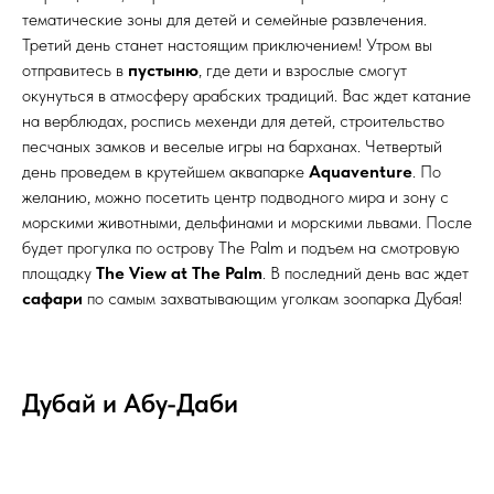
тематические зоны для детей и семейные развлечения.
Третий день станет настоящим приключением! Утром вы
отправитесь в
пустыню
, где дети и взрослые смогут
окунуться в атмосферу арабских традиций. Вас ждет катание
на верблюдах, роспись мехенди для детей, строительство
песчаных замков и веселые игры на барханах. Четвертый
день проведем в крутейшем аквапарке
Aquaventure
. По
желанию, можно посетить центр подводного мира и зону с
морскими животными, дельфинами и морскими львами. После
будет прогулка по острову The Palm и подъем на смотровую
площадку
The View at The Palm
. В последний день вас ждет
сафари
по самым захватывающим уголкам зоопарка Дубая!
Дубай и Абу-Даби