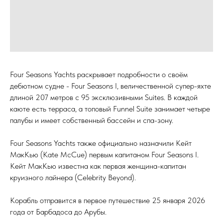
Four Seasons Yachts раскрывает подробности о своём
дебютном судне - Four Seasons I, величественной супер-яхте
длиной 207 метров с 95 эксклюзивными Suites. В каждой
каюте есть терраса, а топовый Funnel Suite занимает четыре
палубы и имеет собственный бассейн и спа-зону.
Four Seasons Yachts также официально назначили Кейт
МакКью (Kate McCue) первым капитаном Four Seasons I.
Кейт МакКью известна как первая женщина-капитан
круизного лайнера (Celebrity Beyond).
Корабль отправится в первое путешествие 25 января 2026
года от Барбадоса до Арубы.